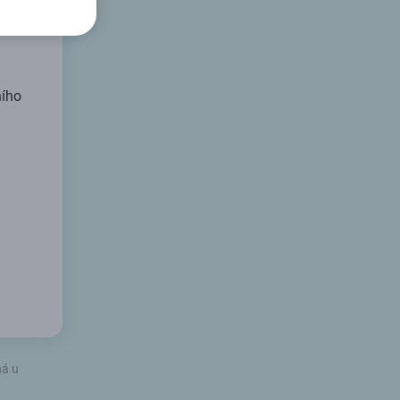
ního
ná u