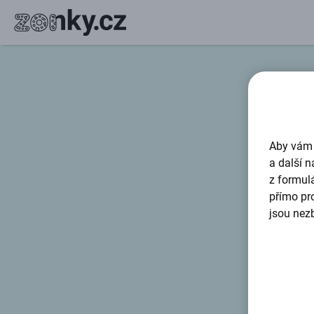
Aby vám 
a další n
z formul
přímo pro
jsou nezb
K ús