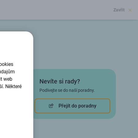
Zavřít
ookies
 údajům
it web
Nevíte si rady?
í. Některé
Podívejte se do naší poradny.
Přejít do poradny