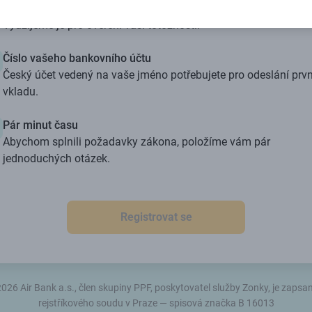
2 osobní doklady
Využijeme je pro ověření vaší totožnosti.
Číslo vašeho bankovního účtu
Český účet vedený na vaše jméno potřebujete pro odeslání prv
vkladu.
Pár minut času
Abychom splnili požadavky zákona, položíme vám pár
jednoduchých otázek.
Registrovat se
026 Air Bank a.s., člen skupiny PPF, poskytovatel služby Zonky, je zapsa
rejstříkového soudu v Praze — spisová značka B 16013