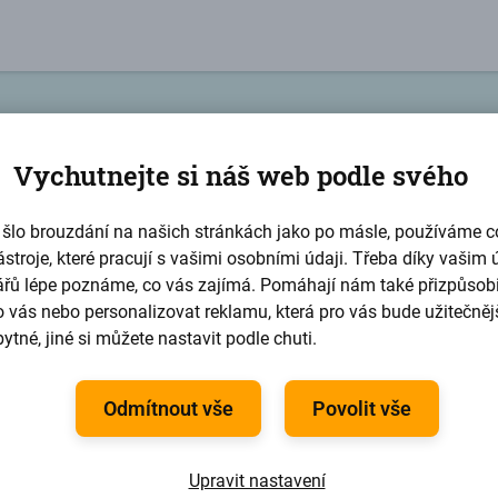
Vychutnejte si náš web podle svého
Chci investovat
šlo brouzdání na našich stránkách jako po másle, používáme c
ástroje, které pracují s vašimi osobními údaji. Třeba díky vašim
ářů lépe poznáme, co vás zajímá. Pomáhají nám také přizpůsob
Registrujte se a začněte
 vás nebo personalizovat reklamu, která pro vás bude užitečnějš
ytné, jiné si můžete nastavit podle chuti.
vydělávat jako banka
Odmítnout vše
Povolit vše
pěšné registraci od vás potřebujeme:
Upravit nastavení